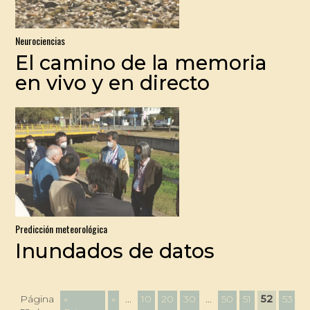
Neurociencias
El camino de la memoria
en vivo y en directo
Predicción meteorológica
Inundados de datos
Página
«
«
...
10
20
30
...
50
51
52
53
5