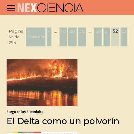
Página
«
«
...
10
20
30
...
50
51
52
53
5
52 de
Primera
294
Fuego en los humedales
El Delta como un polvorín