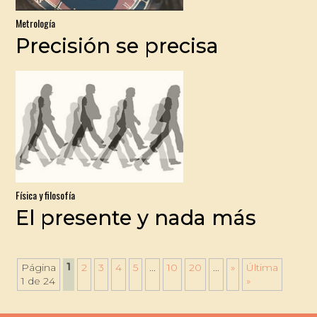
Metrología
Precisión se precisa
Física y filosofía
El presente y nada más
1
Página
2
3
4
5
...
10
20
...
»
Última
1 de 24
»