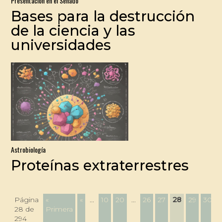
Presentación en el Senado
Bases para la destrucción
de la ciencia y las
universidades
Astrobiología
Proteínas extraterrestres
Página
«
«
...
10
20
...
26
27
28
29
30
.
28 de
Primera
294