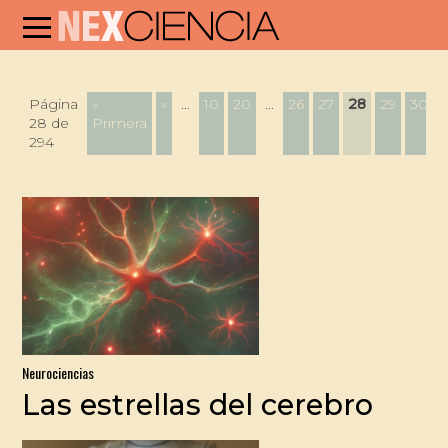
Página
«
«
...
10
20
...
26
27
28
29
30
.
28 de
Primera
294
Neurociencias
Las estrellas del cerebro