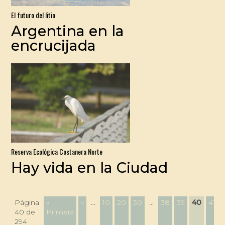
El futuro del litio
Argentina en la
encrucijada
Reserva Ecológica Costanera Norte
Hay vida en la Ciudad
Página
«
«
...
10
20
30
...
38
39
40
41
40 de
Primera
294