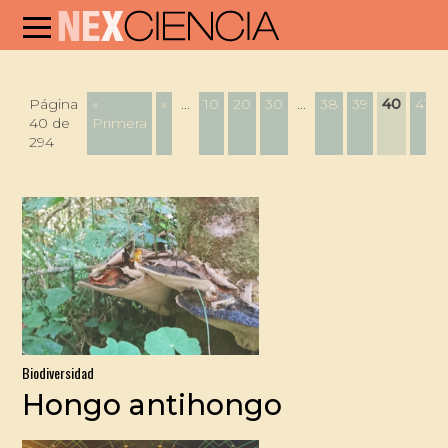
Página
«
«
...
10
20
30
...
38
39
40
41
40 de
Primera
294
Biodiversidad
Hongo antihongo