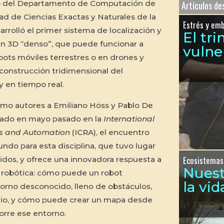
o del Departamento de Computación de
Artículos d
tad de Ciencias Exactas y Naturales de la
Estrés y em
rrolló el primer sistema de localización y
El tr
 3D “denso”, que puede funcionar a
vulne
ots móviles terrestres o en drones y
econstrucción tridimensional del
 en tiempo real.
como autores a Emiliano Höss y Pablo De
ntado en mayo pasado en la
International
cs and Automation
(ICRA), el encuentro
do para esta disciplina, que tuvo lugar
Ecosistemas
idos, y ofrece una innovadora respuesta a
Nues
a robótica: cómo puede un robot
la vid
orno desconocido, lleno de obstáculos,
vio, y cómo puede crear un mapa desde
orre ese entorno.