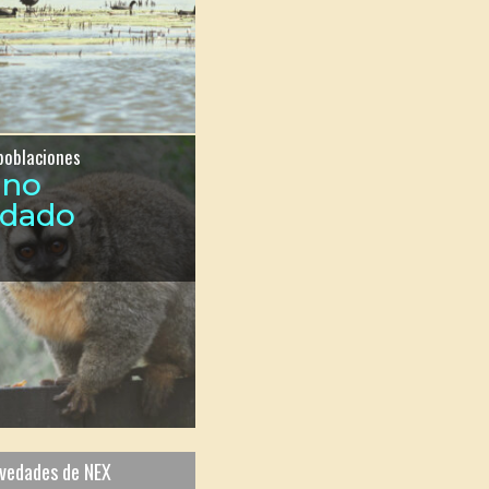
poblaciones
ono
ndado
ovedades de NEX