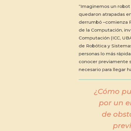
“Imaginemos un robot q
quedaron atrapadas en 
derrumbó –comienza Pab
de la Computación, inv
Computación (ICC, UBA
de Robótica y Sistema
personas lo más rápid
conocer previamente su
necesario para llegar ha
¿Cómo pue
por un e
de obst
prev