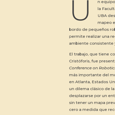
U
n equip
la Facul
UBA desa
mapeo en
bordo de pequeños rob
permite realizar una r
ambiente consistente y
El trabajo, que tiene 
Cristóforis, fue prese
Conference on Roboti
más importante del mun
en Atlanta, Estados Un
un dilema clásico de l
desplazarse por un ent
sin tener un mapa pre
cero a medida que rec