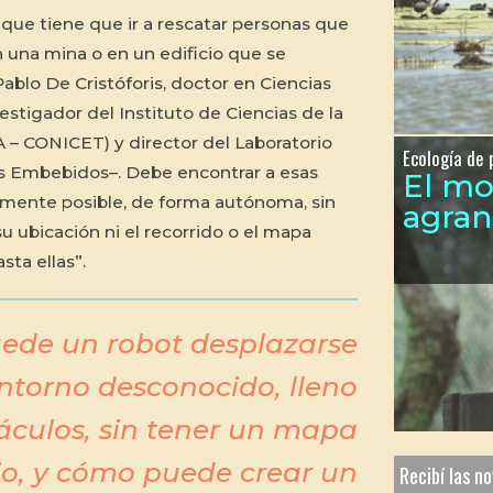
ue tiene que ir a rescatar personas que
una mina o en un edificio que se
lo De Cristóforis, doctor en Ciencias
estigador del Instituto de Ciencias de la
 – CONICET) y director del Laboratorio
Ecología de 
s Embebidos–. Debe encontrar a esas
El m
amente posible, de forma autónoma, sin
agra
 ubicación ni el recorrido o el mapa
sta ellas”.
de un robot desplazarse
ntorno desconocido, lleno
áculos, sin tener un mapa
io, y cómo puede crear un
Recibí las n