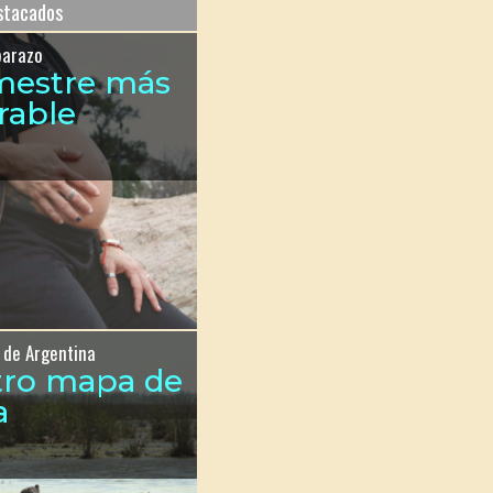
estacados
barazo
imestre más
rable
 de Argentina
tro mapa de
a