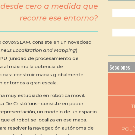
desde cero a medida que
recorre ese entorno?
do
coVoxSLAM
, consiste en un novedoso
aneus Localization and Mapping
)
GPU (unidad de procesamiento de
Secciones
a al máximo la potencia de
o para construir mapas globalmente
n entornos a gran escala.
ma muy estudiado en robótica móvil.
 De Cristóforis– consiste en poder
T
representación, un modelo de un espacio
ue el robot se localiza en ese mapa.
ara resolver la navegación autónoma de
POLÍ