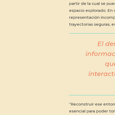
partir de la cual se pu
espacio explorado. En c
representación incompl
trayectorias seguras, e
El de
informac
qu
interact
“Reconstruir ese entor
esencial para poder tom