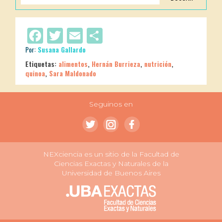
Facebook
Twitter
Email
Compartir
Por:
Susana Gallardo
Etiquetas:
alimentos
,
Hernán Burrieza
,
nutrición
,
quinoa
,
Sara Maldonado
Seguinos en
NEXciencia es un sitio de la Facultad de
Ciencias Exactas y Naturales de la
Universidad de Buenos Aires