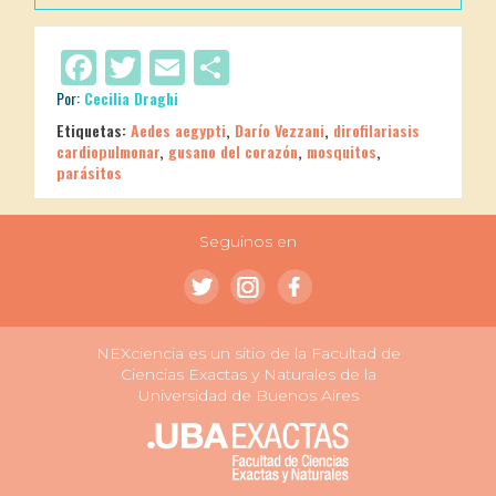
Facebook
Twitter
Email
Compartir
Por:
Cecilia Draghi
Etiquetas:
Aedes aegypti
,
Darío Vezzani
,
dirofilariasis
cardiopulmonar
,
gusano del corazón
,
mosquitos
,
parásitos
Seguinos en
NEXciencia es un sitio de la Facultad de
Ciencias Exactas y Naturales de la
Universidad de Buenos Aires