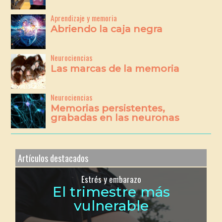
Aprendizaje y memoria
Abriendo la caja negra
Neurociencias
Las marcas de la memoria
Neurociencias
Memorias persistentes,
grabadas en las neuronas
Artículos destacados
Estrés y embarazo
El trimestre más
vulnerable