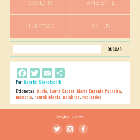
COVID-19
AMBIENTE
UNIVERSO
SALUD
BUSCAR
Facebook
Twitter
Email
Compartir
Por:
Gabriel Stekolschik
Etiquetas:
Audio
,
Laura Kaczer
,
María Eugenia Pedreira
,
memoria
,
neurobiología
,
palabras
,
recuerdos
Seguinos en