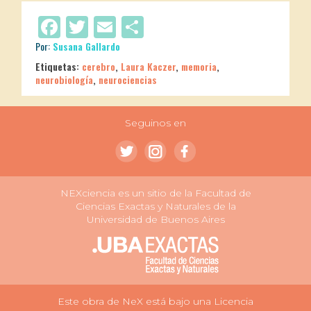
Facebook
Twitter
Email
Compartir
Por:
Susana Gallardo
Etiquetas:
cerebro
,
Laura Kaczer
,
memoria
,
neurobiología
,
neurociencias
Seguinos en
NEXciencia es un sitio de la Facultad de
Ciencias Exactas y Naturales de la
Universidad de Buenos Aires
Este obra de NeX está bajo una Licencia