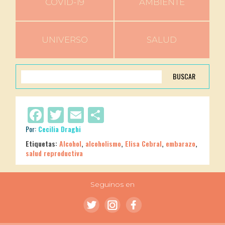
COVID-19
AMBIENTE
UNIVERSO
SALUD
BUSCAR
Facebook
Twitter
Email
Compartir
Por:
Cecilia Draghi
Etiquetas:
Alcohol
,
alcoholismo
,
Elisa Cebral
,
embarazo
,
salud reproductiva
Seguinos en