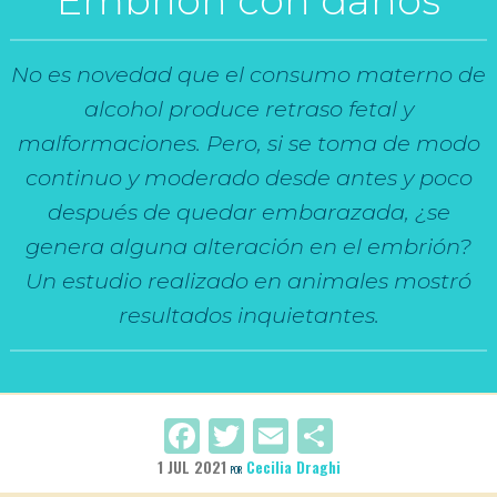
Embrión con daños
No es novedad que el consumo materno de
alcohol produce retraso fetal y
malformaciones. Pero, si se toma de modo
continuo y moderado desde antes y poco
después de quedar embarazada, ¿se
genera alguna alteración en el embrión?
Un estudio realizado en animales mostró
resultados inquietantes.
Facebook
Twitter
Email
Compartir
1 JUL 2021
Cecilia Draghi
POR