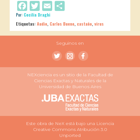
Facebook
Twitter
Email
Compartir
Por:
Cecilia Draghi
Etiquetas:
Audio
,
Carlos Bueno
,
castaño
,
virus
Seguinos en
NEXciencia es un sitio de la Facultad de
Ciencias Exactas y Naturales de la
Universidad de Buenos Aires
Este obra de NeX está bajo una Licencia
Creative Commons Atribución 3.0
Unported