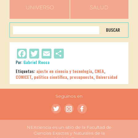
UNIVERSO
SALUD
BUSCAR
Facebook
Twitter
Email
Compartir
Por:
Gabriel Rocca
Etiquetas:
ajuste en ciencia y tecnología
,
CNEA
,
CONICET
,
política científica
,
presupuesto
,
Universidad
Seguinos en
NEXciencia es un sitio de la Facultad de
Ciencias Exactas y Naturales de la