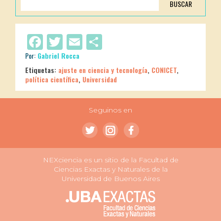
BUSCAR
Facebook
Twitter
Email
Compartir
Por:
Gabriel Rocca
Etiquetas:
ajuste en ciencia y tecnología
,
CONICET
,
política científica
,
Universidad
Seguinos en
NEXciencia es un sitio de la Facultad de
Ciencias Exactas y Naturales de la
Universidad de Buenos Aires