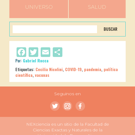
UNIVERSO
SALUD
BUSCAR
Facebook
Twitter
Email
Compartir
Por:
Gabriel Rocca
Etiquetas:
Cecilia Nicolini
,
COVID-19
,
pandemia
,
política
científica
,
vacunas
Seguinos en
NEXciencia es un sitio de la Facultad de
Ciencias Exactas y Naturales de la