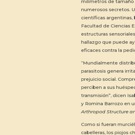
milímetros de tamaño
numerosos secretos. U
científicas argentinas,
Facultad de Ciencias E
estructuras sensoriales
hallazgo que puede ayu
eficaces contra la pedic
“Mundialmente distribu
parasitosis genera irri
prejuicio social. Comp
perciben a sus huésped
transmisión”, dicen Isa
y Romina Barrozo en 
Arthropod Structure 
Como si fueran murcié
cabelleras, los piojos