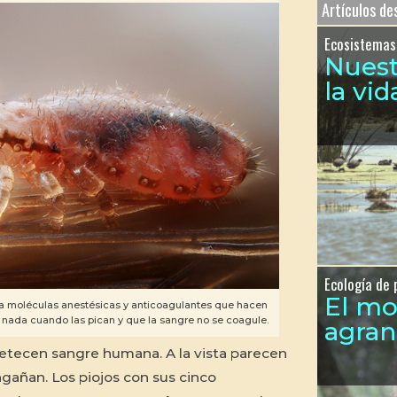
Artículos d
Ecosistemas
Nues
la vid
Ecología de 
El m
iva moléculas anestésicas y anticoagulantes que hacen
 nada cuando las pican y que la sangre no se coagule.
agra
etecen sangre humana. A la vista parecen
ngañan. Los piojos con sus cinco