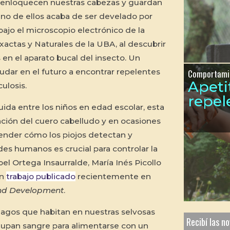
 enloquecen nuestras cabezas y guardan
no de ellos acaba de ser develado por
 bajo el microscopio electrónico de la
xactas y Naturales de la UBA, al descubrir
 en el aparato bucal del insecto. Un
dar en el futuro a encontrar repelentes
Comportami
Apeti
ulosis.
repel
ida entre los niños en edad escolar, esta
tación del cuero cabelludo y en ocasiones
render cómo los piojos detectan y
es humanos es crucial para controlar la
bel Ortega Insaurralde, María Inés Picollo
un
trabajo publicado
recientemente en
and Development
.
lagos que habitan en nuestras selvosas
Recibí las n
 chupan sangre para alimentarse con un