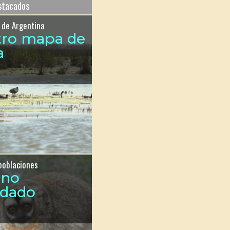
estacados
 de Argentina
tro mapa de
a
poblaciones
ono
ndado