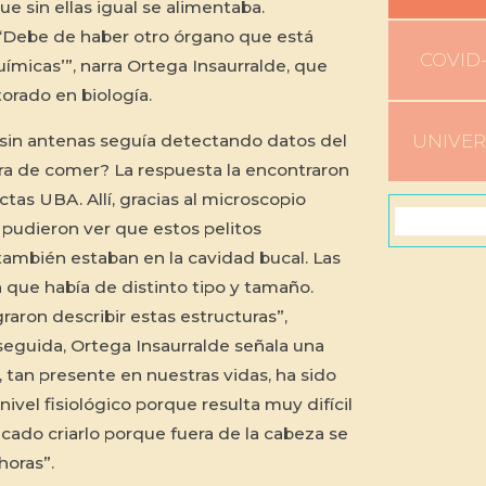
e sin ellas igual se alimentaba.
 ‘Debe de haber otro órgano que está
COVID-
ímicas’”, narra Ortega Insaurralde, que
orado en biología.
UNIVE
 sin antenas seguía detectando datos del
ra de comer? La respuesta la encontraron
ctas UBA. Allí, gracias al microscopio
 pudieron ver que estos pelitos
 también estaban en la cavidad bucal. Las
n que había de distinto tipo y tamaño.
graron describir estas estructuras”,
seguida, Ortega Insaurralde señala una
, tan presente en nuestras vidas, ha sido
vel fisiológico porque resulta muy difícil
cado criarlo porque fuera de la cabeza se
horas”.