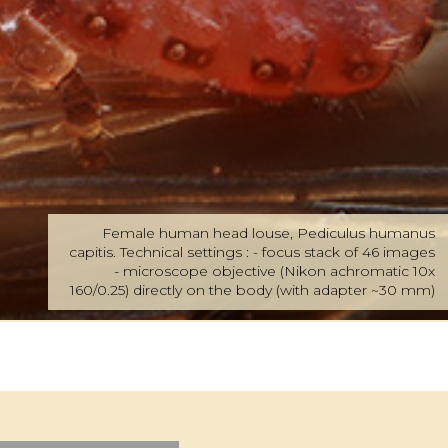
Female human head louse, Pediculus humanus
capitis. Technical settings : - focus stack of 46 images
- microscope objective (Nikon achromatic 10x
160/0.25) directly on the body (with adapter ~30 mm)