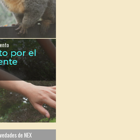
ento
to por el
ente
ovedades de NEX