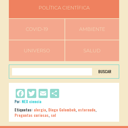
POLÍTICA CIENTÍFICA
COVID-19
AMBIENTE
UNIVERSO
SALUD
BUSCAR
Facebook
Twitter
Email
Compartir
Por:
NEX ciencia
Etiquetas:
alergia
,
Diego Golombek
,
estornudo
,
Preguntas curiosas
,
sol