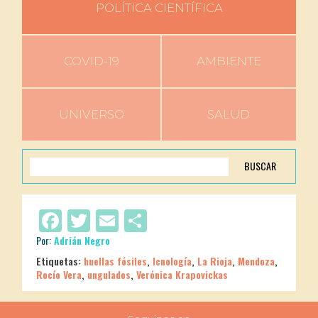
POLÍTICA CIENTÍFICA
COVID-19
AMBIENTE
UNIVERSO
SALUD
BUSCAR
Facebook
Twitter
Email
Compartir
Por:
Adrián Negro
Etiquetas:
huellas fósiles
,
Icnología
,
La Rioja
,
Mendoza
,
Rocío Vera
,
ungulados
,
Verónica Krapovickas