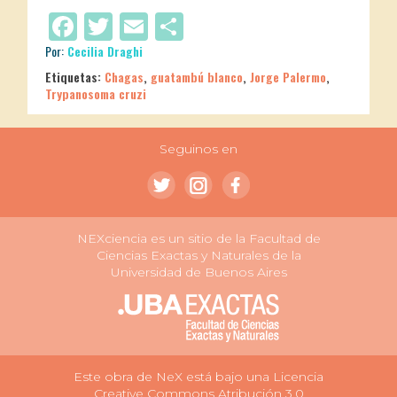
Facebook
Twitter
Email
Compartir
Por:
Cecilia Draghi
Etiquetas:
Chagas
,
guatambú blanco
,
Jorge Palermo
,
Trypanosoma cruzi
Seguinos en
NEXciencia es un sitio de la Facultad de
Ciencias Exactas y Naturales de la
Universidad de Buenos Aires
Este obra de NeX está bajo una Licencia
Creative Commons Atribución 3.0