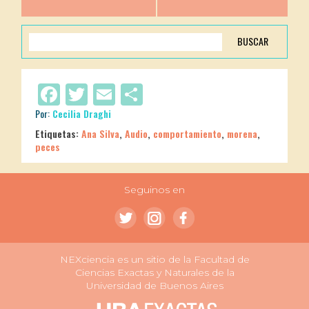
BUSCAR
Facebook
Twitter
Email
Compartir
Por:
Cecilia Draghi
Etiquetas:
Ana Silva
,
Audio
,
comportamiento
,
morena
,
peces
Seguinos en
NEXciencia es un sitio de la Facultad de
Ciencias Exactas y Naturales de la
Universidad de Buenos Aires