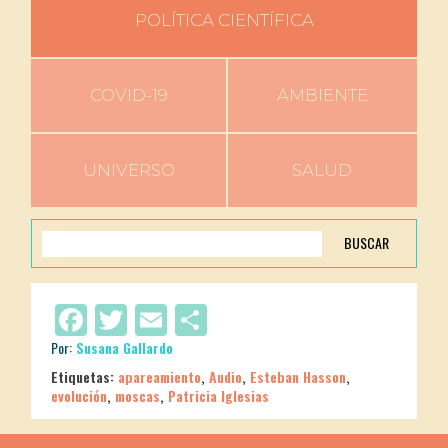
POLÍTICA CIENTÍFICA
COVID-19
AMBIENTE
UNIVERSO
SALUD
BUSCAR
Facebook
Twitter
Email
Compartir
Por:
Susana Gallardo
Etiquetas:
apareamiento
,
Audio
,
Esteban Hasson
,
evolución
,
moscas
,
Patricia Iglesias