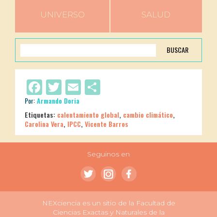
UNIVERSO
SALUD
BUSCAR
Facebook
Twitter
Email
Compartir
Por:
Armando Doria
Etiquetas:
calentamiento global
,
cambio climático
,
Carolina Vera
,
IPCC
,
Vicente Barros
Seguinos en
NEXciencia es un sitio de la Facultad de
Ciencias Exactas y Naturales de la