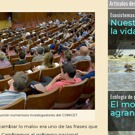
Artículos d
Ecosistemas
Nues
la vid
Ecología de 
El m
agra
reunión numerosos investigadores del CONICET.
ambiar lo malo» era uno de las frases que
e Cambiemos al gobierno nacional.