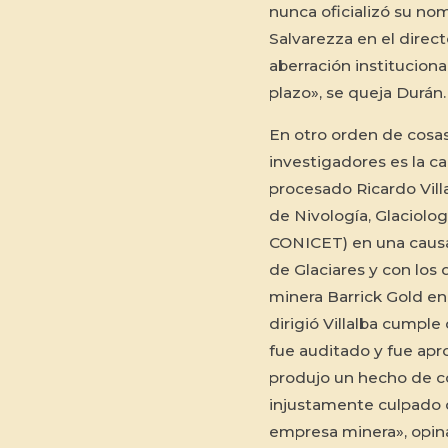
nunca oficializó su no
Salvarezza en el direc
aberración instituciona
plazo», se queja Durán.
En otro orden de cosas
investigadores es la c
procesado Ricardo Villa
de Nivología, Glaciolo
CONICET) en una causa 
de Glaciares y con los
minera Barrick Gold en 
dirigió Villalba cumple
fue auditado y fue ap
produjo un hecho de co
injustamente culpado c
empresa minera», opina 