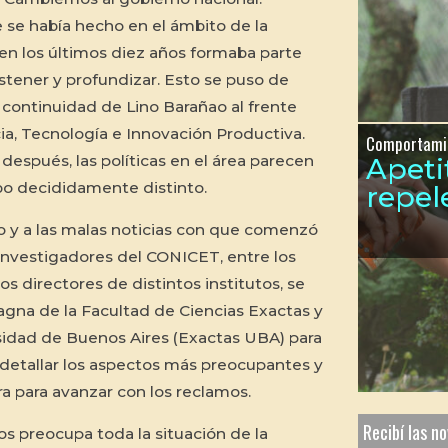
se había hecho en el ámbito de la
 en los últimos diez años formaba parte
stener y profundizar. Esto se puso de
a continuidad de Lino Barañao al frente
cia, Tecnología e Innovación Productiva.
Comportami
después, las políticas en el área parecen
Apeti
o decididamente distinto.
repel
o y a las malas noticias con que comenzó
investigadores del CONICET, entre los
s directores de distintos institutos, se
agna de la Facultad de Ciencias Exactas y
sidad de Buenos Aires (Exactas UBA) para
, detallar los aspectos más preocupantes y
ra para avanzar con los reclamos.
Recibí las n
os preocupa toda la situación de la