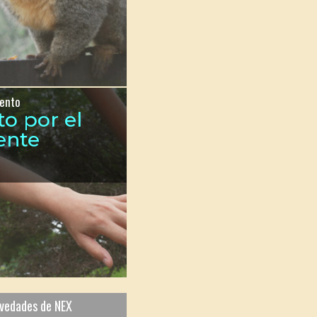
ento
to por el
ente
ovedades de NEX