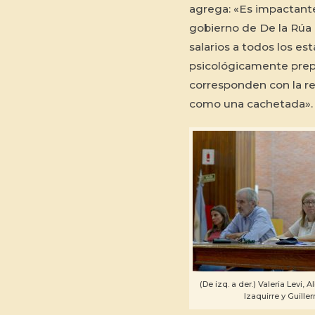
agrega: «Es impactant
gobierno de De la Rúa 
salarios a todos los es
psicológicamente prep
corresponden con la re
como una cachetada».
(De izq. a der.) Valeria Levi, A
Izaquirre y Guille