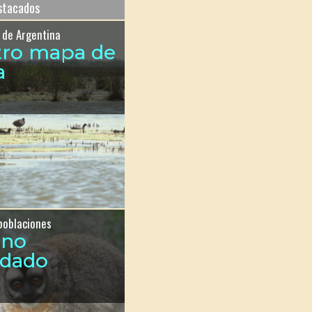
estacados
 de Argentina
tro mapa de
a
poblaciones
ono
ndado