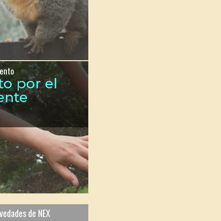
ento
to por el
ente
ovedades de NEX