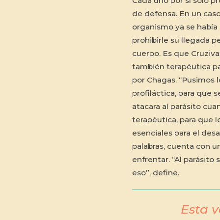
Cada uno por sí solo p
de defensa. En un caso
organismo ya se había 
prohibirle su llegada p
cuerpo. Es que Cruziva
también terapéutica pa
por Chagas. “Pusimos lo
profiláctica, para que
atacara al parásito cua
terapéutica, para que 
esenciales para el desar
palabras, cuenta con un
enfrentar. “Al parásito
eso”, define.
Esta 