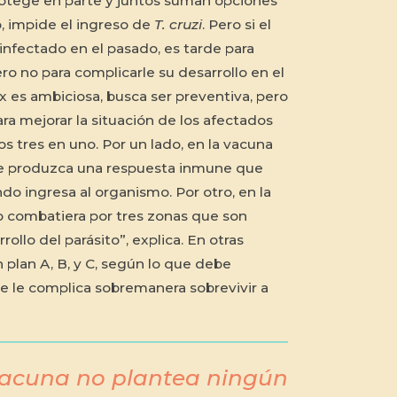
rotege en parte y juntos suman opciones
, impide el ingreso de
T. cruzi
. Pero si el
infectado en el pasado, es tarde para
ero no para complicarle su desarrollo en el
x es ambiciosa, busca ser preventiva, pero
ra mejorar la situación de los afectados
s tres en uno. Por un lado, en la vacuna
 se produzca una respuesta inmune que
ndo ingresa al organismo. Por otro, en la
lo combatiera por tres zonas que son
rollo del parásito”, explica. En otras
 plan A, B, y C, según lo que debe
 se le complica sobremanera sobrevivir a
vacuna no plantea ningún