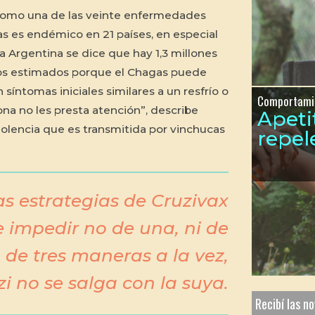
 como una de las veinte enfermedades
s es endémico en 21 países, en especial
a Argentina se dice que hay 1,3 millones
os estimados porque el Chagas puede
 síntomas iniciales similares a un resfrío o
Comportami
sona no les presta atención”, describe
Apeti
dolencia que es transmitida por vinchucas
repel
as estrategias de Cruzivax
e impedir no de una, ni de
o de tres maneras a la vez,
zi
no se salga con la suya.
Recibí las n