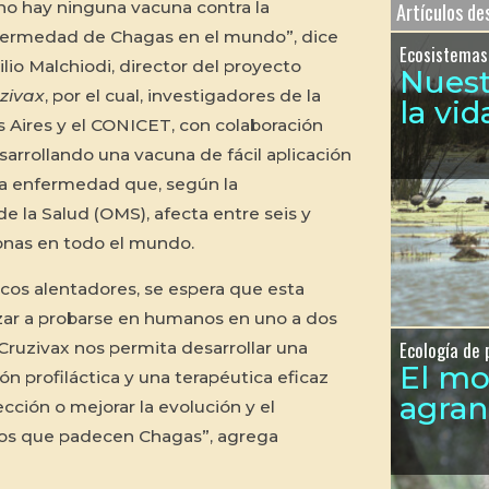
no hay ninguna vacuna contra la
Artículos d
ermedad de Chagas en el mundo”, dice
Ecosistemas
lio Malchiodi, director del proyecto
Nues
zivax
, por el cual, investigadores de la
la vid
 Aires y el CONICET, con colaboración
sarrollando una vacuna de fácil aplicación
ta enfermedad que, según la
e la Salud (OMS), afecta entre seis y
onas en todo el mundo.
icos alentadores, se espera que esta
zar a probarse en humanos en uno a dos
Ecología de 
ruzivax nos permita desarrollar una
El m
n profiláctica y una terapéutica eficaz
agra
ección o mejorar la evolución y el
uos que padecen Chagas”, agrega