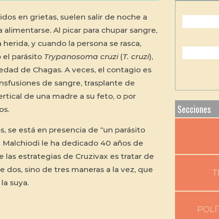
dos en grietas, suelen salir de noche a
 alimentarse. Al picar para chupar sangre,
 herida, y cuando la persona se rasca,
 el parásito
Trypanosoma cruzi
(
T. cruzi
),
edad de Chagas. A veces, el contagio es
ansfusiones de sangre, trasplante de
rtical de una madre a su feto, o por
Secciones
os.
s, se está en presencia de “un parásito
al Malchiodi le ha dedicado 40 años de
e las estrategias de Cruzivax es tratar de
e dos, sino de tres maneras a la vez, que
T
la suya.
POLÍ