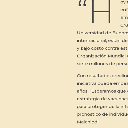
“H
oy 
enf
Emi
Cru
Universidad de Buenos
internacional, están de
y bajo costo contra es
Organización Mundial d
siete millones de pers
Con resultados preclín
iniciativa pueda empe
años. “Esperamos que C
estrategia de vacunació
para proteger de la inf
pronóstico de individ
Malchiodi.