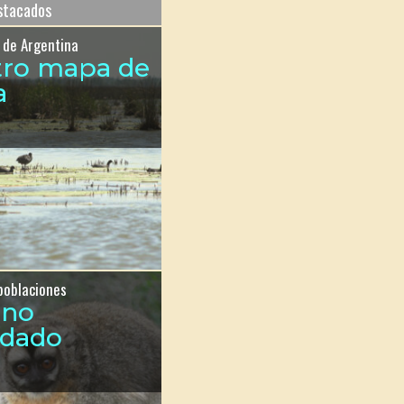
estacados
 de Argentina
tro mapa de
a
poblaciones
ono
ndado