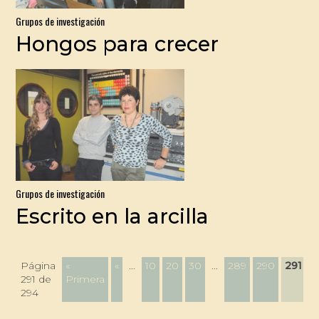
Grupos de investigación
Hongos para crecer
Grupos de investigación
Escrito en la arcilla
Página
«
«
...
10
20
30
...
289
290
291
2
291 de
Primera
294