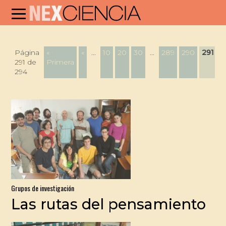
Página
«
«
...
10
20
30
...
289
290
291
2
291 de
Primera
294
Grupos de investigación
Las rutas del pensamiento