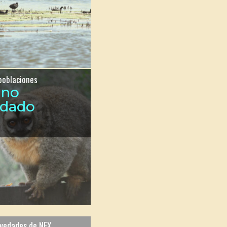
poblaciones
ono
ndado
ovedades de NEX