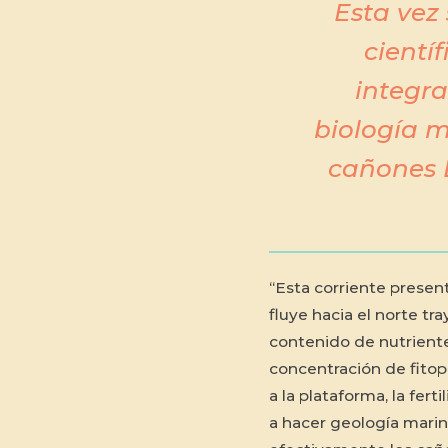
Esta vez
cientí
integra
biología m
cañones 
“Esta corriente presen
fluye hacia el norte t
contenido de nutrientes 
concentración de fitopl
a la plataforma, la fer
a hacer geología marina