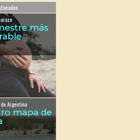
estacados
barazo
imestre más
rable
 de Argentina
tro mapa de
a