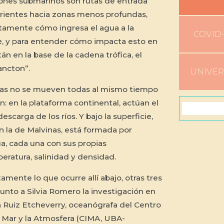
ones submarinos son rutas de entrada
trientes hacia zonas menos profundas,
amente cómo ingresa el agua a la
COVID-
e, y para entender cómo impacta esto en
n en la base de la cadena trófica, el
ancton”.
UNIVE
cas no se mueven todas al mismo tiempo
n: en la plataforma continental, actúan el
descarga de los ríos. Y bajo la superficie,
n la de Malvinas, está formada por
a, cada una con sus propias
eratura, salinidad y densidad.
mente lo que ocurre allí abajo, otras tres
junto a Silvia Romero la investigación en
ra Ruiz Etcheverry, oceanógrafa del Centro
 Mar y la Atmosfera (CIMA, UBA-