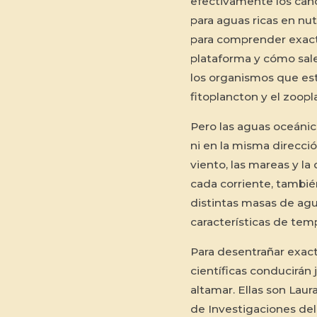
efectivamente los cañ
para aguas ricas en nu
para comprender exact
plataforma y cómo sal
los organismos que está
fitoplancton y el zoopl
Pero las aguas oceáni
ni en la misma direcció
viento, las mareas y la 
cada corriente, tambié
distintas masas de agu
características de temp
Para desentrañar exacta
científicas conducirán 
altamar. Ellas son Lau
de Investigaciones del