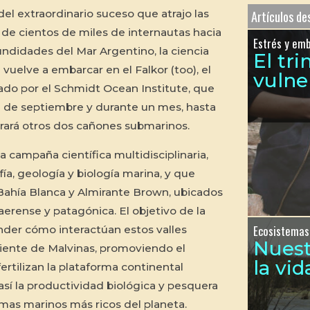
el extraordinario suceso que atrajo las
Artículos d
 de cientos de miles de internautas hacia
Estrés y em
undidades del Mar Argentino, la ciencia
El tr
l vuelve a embarcar en el
Falkor (too)
, el
vulne
ado por el
Schmidt Ocean Institute
, que
0 de septiembre y durante un mes, hasta
orará otros dos cañones submarinos.
a campaña científica multidisciplinaria,
ía, geología y biología marina, y que
Bahía Blanca y Almirante Brown, ubicados
aerense y patagónica. El objetivo de la
Ecosistemas
der cómo interactúan estos valles
Nues
iente de Malvinas, promoviendo el
la vid
rtilizan la plataforma continental
así la productividad biológica y pesquera
mas marinos más ricos del planeta.