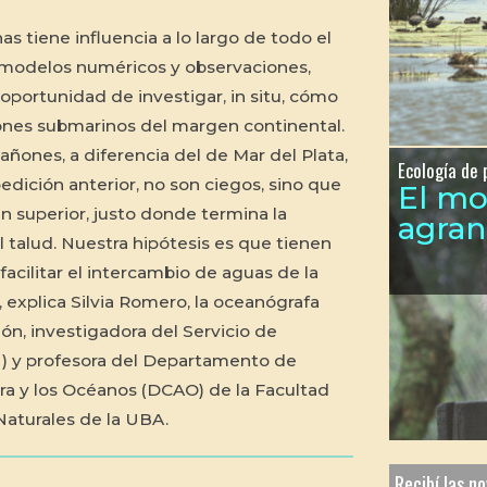
as tiene influencia a lo largo de todo el
 modelos numéricos y observaciones,
 oportunidad de investigar,
in situ
, cómo
ones submarinos del margen continental.
añones, a diferencia del de Mar del Plata,
Ecología de 
edición anterior, no son ciegos, sino que
El m
n superior, justo donde termina la
agra
el talud. Nuestra hipótesis es que tienen
facilitar el intercambio de aguas de la
 explica Silvia Romero, la oceanógrafa
ión, investigadora del Servicio de
N) y profesora del Departamento de
ra y los Océanos (DCAO) de la Facultad
Naturales de la UBA.
Recibí las n