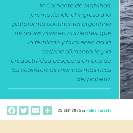
la Corriente de Malvinas,
promoviendo el ingreso a la
plataforma continental argentina
de aguas ricas en nutrientes, que
la fertilizan y favorecen así la
cadena alimentaria y la
productividad pesquera en uno de
los ecosistemas marinos más ricos
del planeta.
Facebook
Twitter
Email
Compartir
25 SEP 2025
Pablo Taranto
POR