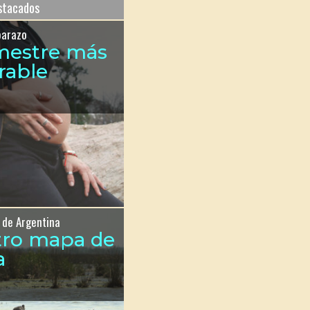
estacados
barazo
imestre más
rable
 de Argentina
tro mapa de
a