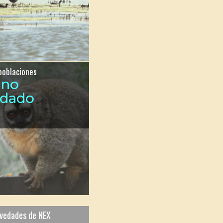
poblaciones
ono
ndado
ovedades de NEX