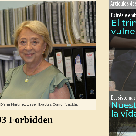
Artículos d
Estrés y em
El tr
vulne
Ecosistemas
Nues
: Diana Martinez Llaser. Exactas Comunicación.
la vid