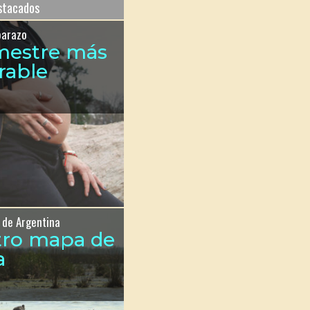
estacados
barazo
imestre más
rable
 de Argentina
tro mapa de
a