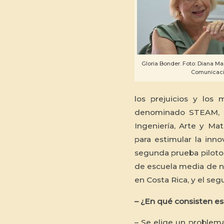
Gloria Bonder. Foto: Diana Ma
Comunicaci
los prejuicios y los
denominado STEAM, si
Ingeniería, Arte y Mat
para estimular la inno
segunda prueba piloto.
de escuela media de n
en Costa Rica, y el se
– ¿En qué consisten es
– Se elige un problema