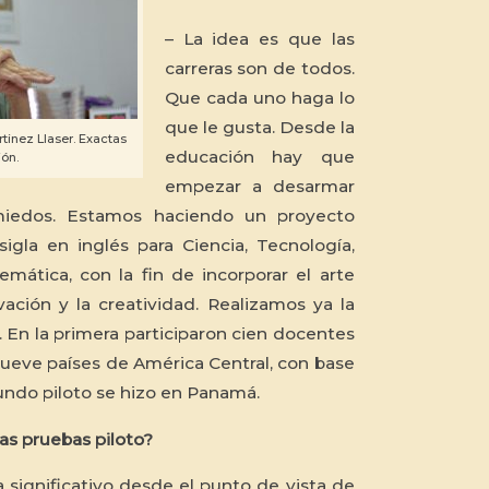
– La idea es que las
carreras son de todos.
Que cada uno haga lo
que le gusta. Desde la
rtinez Llaser. Exactas
educación hay que
ón.
empezar a desarmar
 miedos. Estamos haciendo un proyecto
gla en inglés para Ciencia, Tecnología,
emática, con la fin de incorporar el arte
vación y la creatividad. Realizamos ya la
 En la primera participaron cien docentes
ueve países de América Central, con base
gundo piloto se hizo en Panamá.
as pruebas piloto?
 significativo desde el punto de vista de