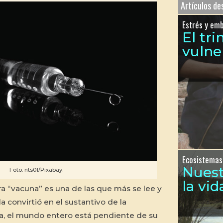
Artículos d
Estrés y em
El tr
vulne
Ecosistemas
Nues
Foto: nts01/Pixabay.
la vid
bra “vacuna” es una de las que más se lee y
 convirtió en el sustantivo de la
, el mundo entero está pendiente de su