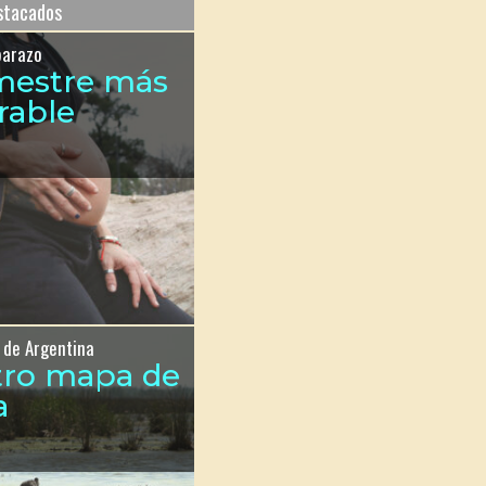
estacados
barazo
imestre más
rable
 de Argentina
tro mapa de
a