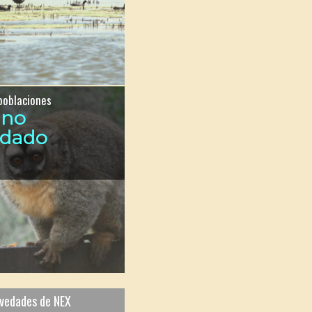
poblaciones
ono
ndado
ovedades de NEX