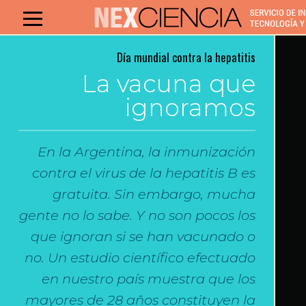
Día mundial contra la hepatitis
La vacuna que
ignoramos
En la Argentina, la inmunización
contra el virus de la hepatitis B es
gratuita. Sin embargo, mucha
gente no lo sabe. Y no son pocos los
que ignoran si se han vacunado o
no. Un estudio científico efectuado
en nuestro país muestra que los
mayores de 28 años constituyen la