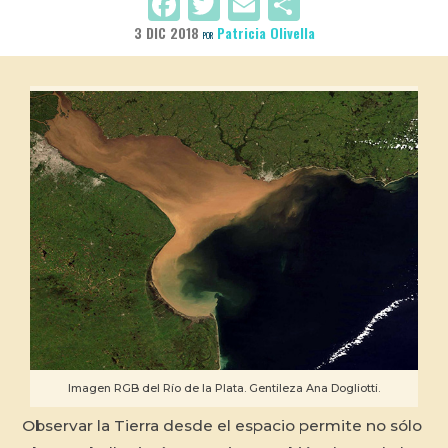
Facebook
Twitter
Email
Compartir
3 DIC 2018
Patricia Olivella
POR
Imagen RGB del Río de la Plata. Gentileza Ana Dogliotti.
Observar la Tierra desde el espacio permite no sólo