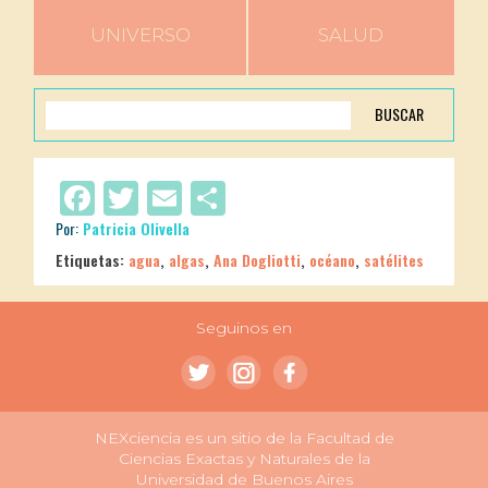
UNIVERSO
SALUD
BUSCAR
Facebook
Twitter
Email
Compartir
Por:
Patricia Olivella
Etiquetas:
agua
,
algas
,
Ana Dogliotti
,
océano
,
satélites
Seguinos en
NEXciencia es un sitio de la Facultad de
Ciencias Exactas y Naturales de la
Universidad de Buenos Aires