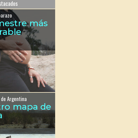
estacados
barazo
imestre más
rable
 de Argentina
tro mapa de
a