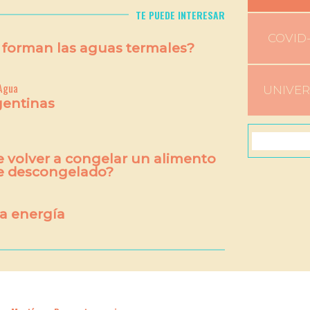
TE PUEDE INTERESAR
COVID-
forman las aguas termales?
 Agua
UNIVE
gentinas
 volver a congelar un alimento
e descongelado?
la energía