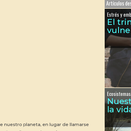
Artículos d
Estrés y em
El tr
vulne
Ecosistemas
Nues
la vid
e nuestro planeta, en lugar de llamarse