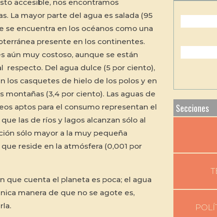
osto accesible, nos encontramos
. La mayor parte del agua es salada (95
que se encuentra en los océanos como una
bterránea presente en los continentes.
es aún muy costoso, aunque se están
 respecto. Del agua dulce (5 por ciento),
n los casquetes de hielo de los polos y en
tas montañas (3,4 por ciento). Las aguas de
Secciones
neos aptos para el consumo representan el
 que las de ríos y lagos alcanzan sólo al
rción sólo mayor a la muy pequeña
 que reside en la atmósfera (0,001 por
T
n que cuenta el planeta es poca; el agua
 única manera de que no se agote es,
la.
POLÍ