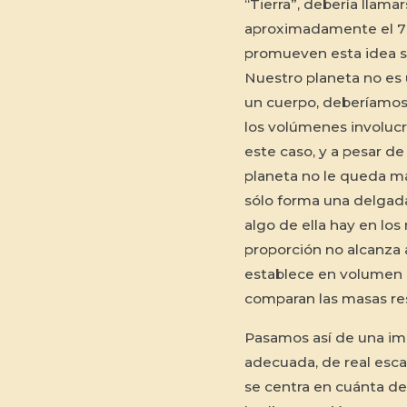
“Tierra”, debería llama
aproximadamente el 70
promueven esta idea se
Nuestro planeta no es u
un cuerpo, deberíamos 
los volúmenes involucra
este caso, y a pesar de 
planeta no le queda má
sólo forma una delgada
algo de ella hay en los 
proporción no alcanza a 
establece en volumen 
comparan las masas re
Pasamos así de una im
adecuada, de real escas
se centra en cuánta de