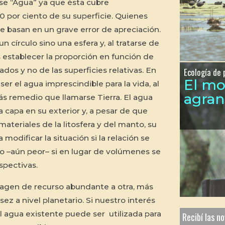
rse “Agua” ya que ésta cubre
 por ciento de su superficie. Quienes
 basan en un grave error de apreciación.
n círculo sino una esfera y, al tratarse de
establecer la proporción en función de
dos y no de las superficies relativas. En
Ecología de 
El m
ser el agua imprescindible para la vida, al
agra
s remedio que llamarse Tierra. El agua
 capa en su exterior y, a pesar de que
materiales de la litosfera y del manto, su
modificar la situación si la relación se
o –aún peor– si en lugar de volúmenes se
spectivas.
agen de recurso abundante a otra, más
ez a nivel planetario. Si nuestro interés
l agua existente puede ser utilizada para
Recibí las n