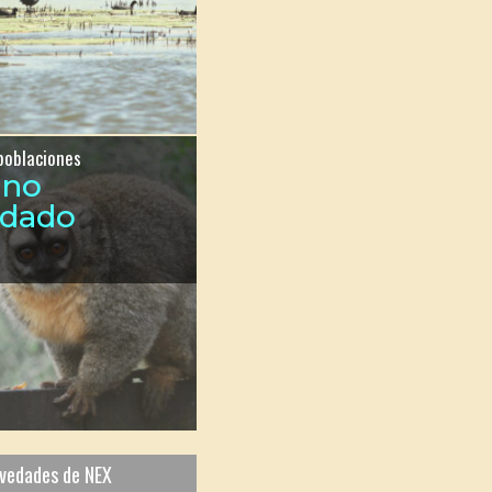
poblaciones
ono
ndado
ovedades de NEX