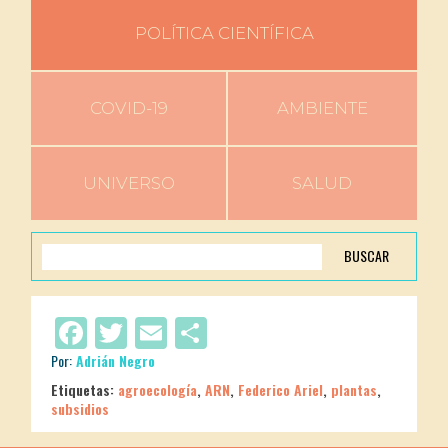
POLÍTICA CIENTÍFICA
COVID-19
AMBIENTE
UNIVERSO
SALUD
BUSCAR
Facebook
Twitter
Email
Compartir
Por:
Adrián Negro
Etiquetas:
agroecología
,
ARN
,
Federico Ariel
,
plantas
,
subsidios