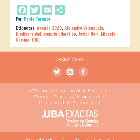
Facebook
Twitter
Email
Compartir
Por:
Pablo Taranto
Etiquetas:
Agenda 2023
,
Alejandro Valenzuela
,
biodiversidad
,
cambio climático
,
Javier Nori
,
Micaela
Camino
,
ONU
Seguinos en
NEXciencia es un sitio de la Facultad de
Ciencias Exactas y Naturales de la
Universidad de Buenos Aires
Este obra de NeX está bajo una Licencia