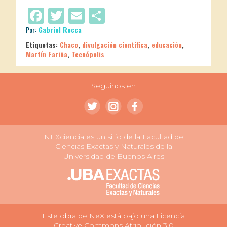
Facebook
Twitter
Email
Compartir
Por:
Gabriel Rocca
Etiquetas:
Chaco
,
divulgación científica
,
educación
,
Martín Fariña
,
Tecnópolis
Seguinos en
NEXciencia es un sitio de la Facultad de
Ciencias Exactas y Naturales de la
Universidad de Buenos Aires
Este obra de NeX está bajo una Licencia
Creative Commons Atribución 3.0