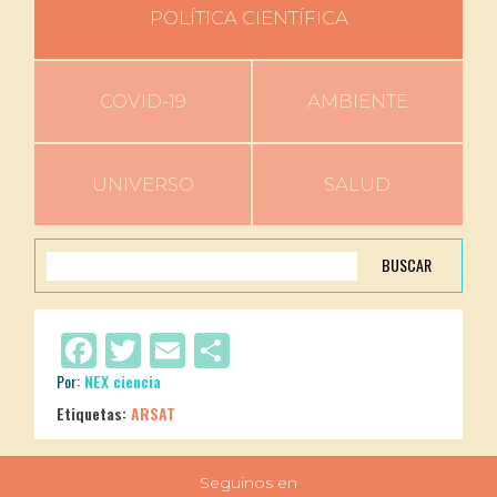
POLÍTICA CIENTÍFICA
COVID-19
AMBIENTE
UNIVERSO
SALUD
BUSCAR
Facebook
Twitter
Email
Compartir
Por:
NEX ciencia
Etiquetas:
ARSAT
Seguinos en