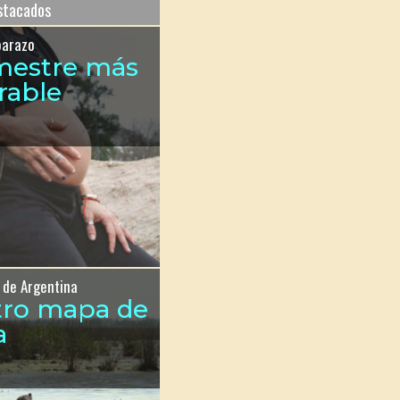
estacados
barazo
imestre más
rable
 de Argentina
tro mapa de
a