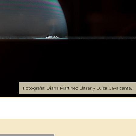
Fotografía: Diana Martinez Llaser y Luiza Cavalcante.