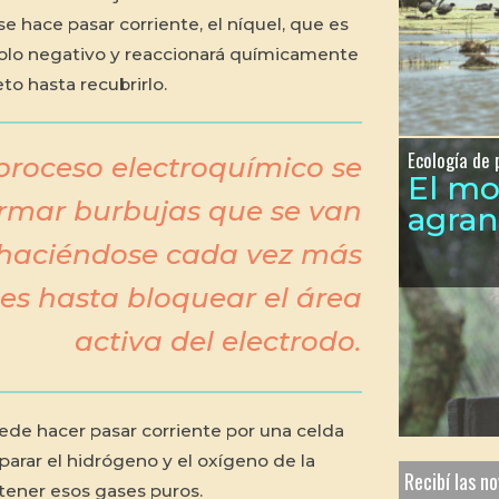
se hace pasar corriente, el níquel, que es
l polo negativo y reaccionará químicamente
eto hasta recubrirlo.
Ecología de 
 proceso electroquímico se
El m
rmar burbujas que se van
agra
 haciéndose cada vez más
es hasta bloquear el área
activa del electrodo.
ede hacer pasar corriente por una celda
parar el hidrógeno y el oxígeno de la
Recibí las n
tener esos gases puros.