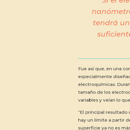
Si el e
nanómetro
tendrá un
suficien
Fue así que, en una co
especialmente diseñado
electroquímicas. Duran
tamaño de los electrodo
variables y veían lo qu
“El principal resultad
hay un límite a partir 
superficie ya no es más