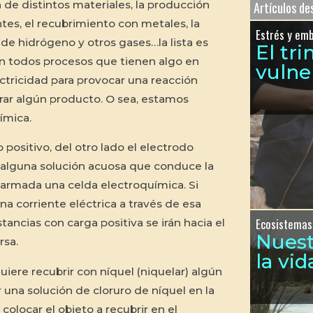
 de distintos materiales, la producción
Artículos d
ntes, el recubrimiento con metales, la
Estrés y em
de hidrógeno y otros gases…la lista es
El tr
n todos procesos que tienen algo en
vulne
ectricidad para provocar una reacción
rar algún producto. O sea, estamos
ímica.
 positivo, del otro lado el electrodo
s, alguna solución acuosa que conduce la
armada una celda electroquímica. Si
a corriente eléctrica a través de esa
Ecosistemas
stancias con carga positiva se irán hacia el
Nues
rsa.
la vid
quiere recubrir con níquel (niquelar) algún
 una solución de cloruro de níquel en la
colocar el objeto a recubrir en el