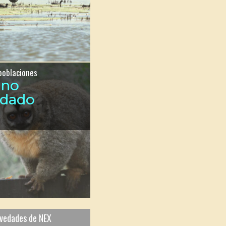
poblaciones
ono
ndado
ovedades de NEX