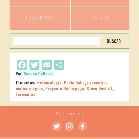
UNIVERSO
SALUD
BUSCAR
Facebook
Twitter
Email
Compartir
Por:
Susana Gallardo
Etiquetas:
meteorología
,
Paola Salio
,
pronóstico
meteorológico
,
Proyecto Relámpago
,
Steve Nesbitt
,
tormentas
Seguinos en