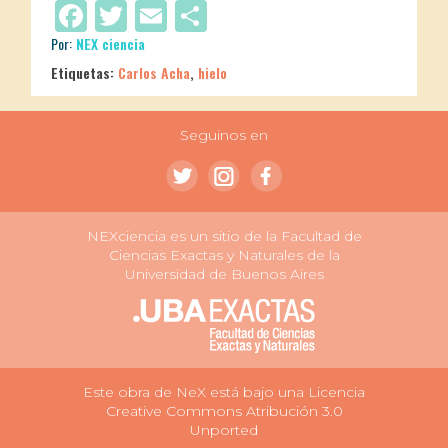
Facebook
Twitter
Email
Compartir
Por:
NEX ciencia
Etiquetas:
Carlos Acha
,
hielo
Seguinos en
NEXciencia es un sitio de la Facultad de
Ciencias Exactas y Naturales de la
Universidad de Buenos Aires
Este obra de NeX está bajo una Licencia
Creative Commons Atribución 3.0
Unported