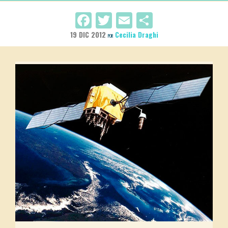
Facebook
Twitter
Email
Compartir
19 DIC 2012
Cecilia Draghi
POR