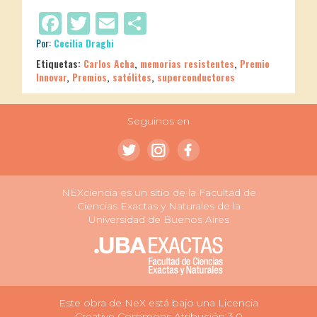
Facebook
Twitter
Email
Compartir
Por:
Cecilia Draghi
Etiquetas:
Carlos Acha
,
memorias resistentes
,
Premio
Innovar
,
Premios
,
satélites
,
superconductores
Seguinos en
NEXciencia es un sitio de la Facultad de
Ciencias Exactas y Naturales de la
Universidad de Buenos Aires
Este obra de NeX está bajo una Licencia
Creative Commons Atribución 3.0