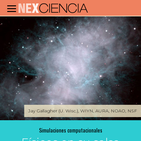
Jay Gallagher (U. Wisc.), WIYN, AURA, NOAO, NSF
Simulaciones computacionales