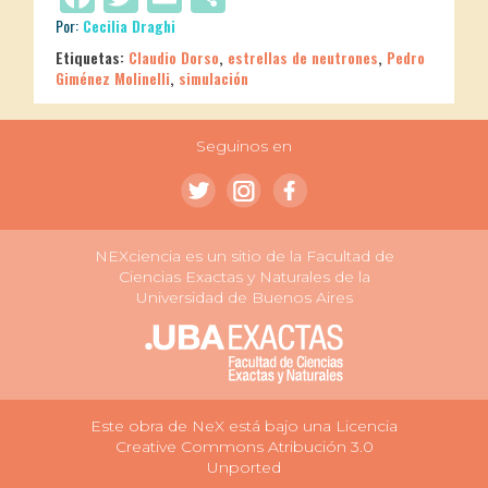
Por:
Cecilia Draghi
Etiquetas:
Claudio Dorso
,
estrellas de neutrones
,
Pedro
Giménez Molinelli
,
simulación
Seguinos en
NEXciencia es un sitio de la Facultad de
Ciencias Exactas y Naturales de la
Universidad de Buenos Aires
Este obra de NeX está bajo una Licencia
Creative Commons Atribución 3.0
Unported