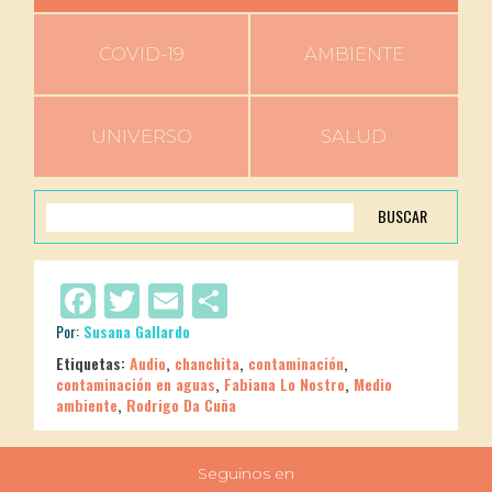
COVID-19
AMBIENTE
UNIVERSO
SALUD
BUSCAR
Facebook
Twitter
Email
Compartir
Por:
Susana Gallardo
Etiquetas:
Audio
,
chanchita
,
contaminación
,
contaminación en aguas
,
Fabiana Lo Nostro
,
Medio
ambiente
,
Rodrigo Da Cuña
Seguinos en