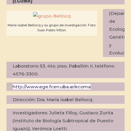
(ECOMA)
(Departa
de
María Isabel Bellocq y su grupo de investigación. Foto:
Ecología,
Juan Pablo Vittori.
Genética
y
Evolución
Laboratorio 53, 4to. piso, Pabellón II, teléfono
4576-3300.
http://www.ege.fcen.uba.ar/ecoma
Dirección:
Dra. María Isabel Bellocq
Investigadores:
Julieta Filloy, Gustavo Zurita
(Instituto de Biología Subtropical de Puesto
Iguazú), Verónica Loetti.