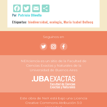
Facebook
Twitter
Email
Compartir
Por:
Patricia Olivella
Etiquetas:
biodiversidad
,
ecología
,
María Isabel Bellocq
Seguinos en
NEXciencia es un sitio de la Facultad de
Ciencias Exactas y Naturales de la
Universidad de Buenos Aires
Este obra de NeX está bajo una Licencia
Creative Commons Atribución 3.0