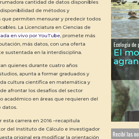
brumadora cantidad de datos disponibles
 disponibilidad de métodos y
s que permiten mensurar y predecir todos
cables. La Licenciatura en Ciencias de
ada en vivo por YouTube
, promete más
Ecología de 
tación, más datos, con una oferta
El m
sustentada en la interdisciplina.
agra
ican quienes durante cuatro años
studios, apunta a formar graduados y
da cultura científica en matemática y
e afrontar los desafíos del sector
o académico en áreas que requieren del
 datos.
esta carrera en 2016 –recapitula
or del Instituto de Cálculo e investigador
Recibí las n
sta original era modificar la orientación