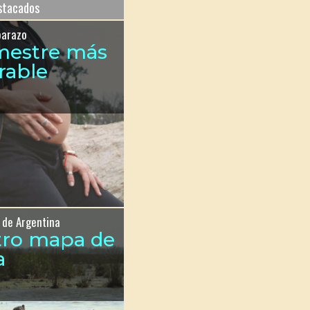
estacados
barazo
imestre más
rable
 de Argentina
tro mapa de
a