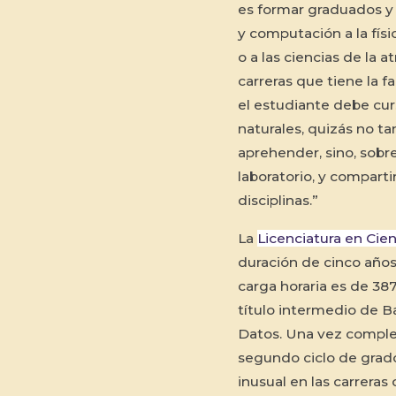
es formar graduados y
y computación a la físic
o a las ciencias de la 
carreras que tiene la fa
el estudiante debe cur
naturales, quizás no ta
aprehender, sino, sobr
laboratorio, y compart
disciplinas.”
La
Licenciatura en Cie
duración de cinco años
carga horaria es de 3872
título intermedio de Ba
Datos. Una vez complet
segundo ciclo de grado,
inusual en las carrera