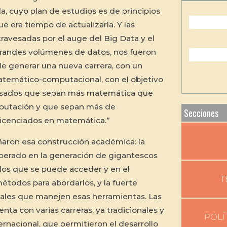
, cuyo plan de estudios es de principios
e era tiempo de actualizarla. Y las
atravesadas por el auge del Big Data y el
randes volúmenes de datos, nos fueron
 de generar una nueva carrera, con un
emático-computacional, con el objetivo
resados que sepan más matemática que
mputación y que sepan más de
Secciones
licenciados en matemática.”
ron esa construcción académica: la
operado en la generación de gigantescos
los que se puede acceder y en el
T
étodos para abordarlos, y la fuerte
les que manejen esas herramientas. Las
ta con varias carreras, ya tradicionales y
POLÍ
ernacional, que permitieron el desarrollo