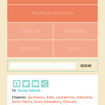
POLÍTICA CIENTÍFICA
COVID-19
AMBIENTE
UNIVERSO
SALUD
BUSCAR
Facebook
Twitter
Email
Compartir
Por:
Susana Gallardo
Etiquetas:
agrotóxicos
,
Audio
,
cipermetrina
,
endosulfán
,
Gisela Poletta
,
Gisela Schaumburg
,
Glifosato
,