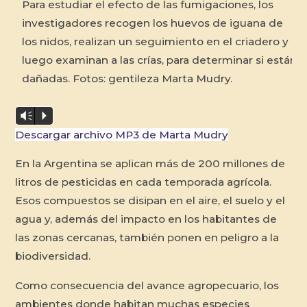
Para estudiar el efecto de las fumigaciones, los
A partir del Proyecto Iguana, puesto en marcha en
investigadores recogen los huevos de iguana de
2007, se logró una importante recuperación de las
los nidos, realizan un seguimiento en el criadero y
poblaciones naturales de esta especie. Fotos:
luego examinan a las crías, para determinar si están
gentileza Marta Mudry.
dañadas. Fotos: gentileza Marta Mudry.
Vm
P
Descargar archivo MP3 de Marta Mudry
En la Argentina se aplican más de 200 millones de
litros de pesticidas en cada temporada agrícola.
Esos compuestos se disipan en el aire, el suelo y el
agua y, además del impacto en los habitantes de
las zonas cercanas, también ponen en peligro a la
biodiversidad.
Como consecuencia del avance agropecuario, los
ambientes donde habitan muchas especies