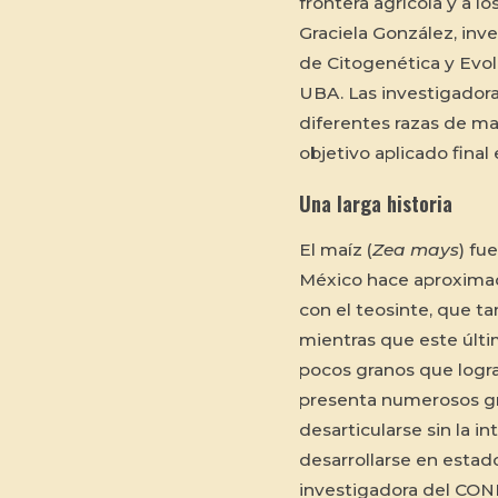
frontera agrícola y a lo
Graciela González, inv
de Citogenética y Evol
UBA. Las investigadora
diferentes razas de ma
objetivo aplicado final
Una larga historia
El maíz (
Zea mays
) fu
México hace aproxima
con el teosinte, que t
mientras que este últ
pocos granos que logra
presenta numerosos g
desarticularse sin la i
desarrollarse en estado
investigadora del CON