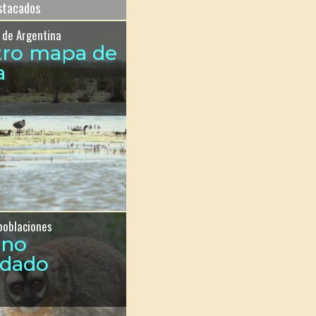
estacados
 de Argentina
tro mapa de
a
poblaciones
ono
ndado