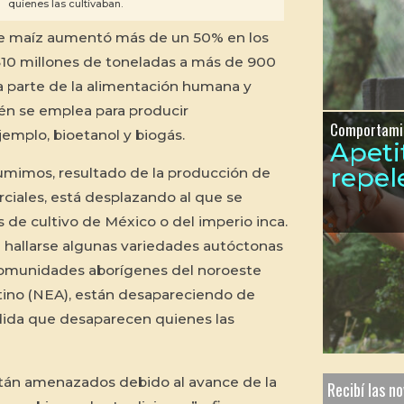
quienes las cultivaban.
e maíz aumentó más de un 50% en los
610 millones de toneladas a más de 900
a parte de la alimentación humana y
én se emplea para producir
Comportami
jemplo, bioetanol y biogás.
Apeti
repel
umimos, resultado de la producción de
rciales, está desplazando al que se
s de cultivo de México o del imperio inca.
 hallarse algunas variedades autóctonas
 comunidades aborígenes del noroeste
tino (NEA), están desapareciendo de
dida que desaparecen quienes las
stán amenazados debido al avance de la
Recibí las n