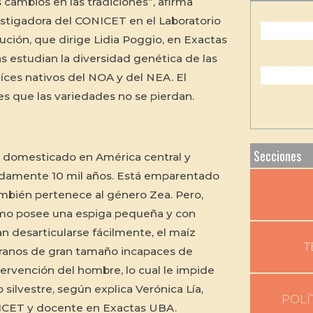
s cambios en las tradiciones”, afirma
estigadora del CONICET en el Laboratorio
ución, que dirige Lidia Poggio, en Exactas
s estudian la diversidad genética de las
íces nativos del NOA y del NEA. El
 es que las variedades no se pierdan.
Secciones
e domesticado en América central y
damente 10 mil años. Está emparentado
ambién pertenece al género Zea. Pero,
imo posee una espiga pequeña y con
n desarticularse fácilmente, el maíz
T
ranos de gran tamaño incapaces de
ntervención del hombre, lo cual le impide
 silvestre, según explica Verónica Lía,
POLÍ
ICET y docente en Exactas UBA.