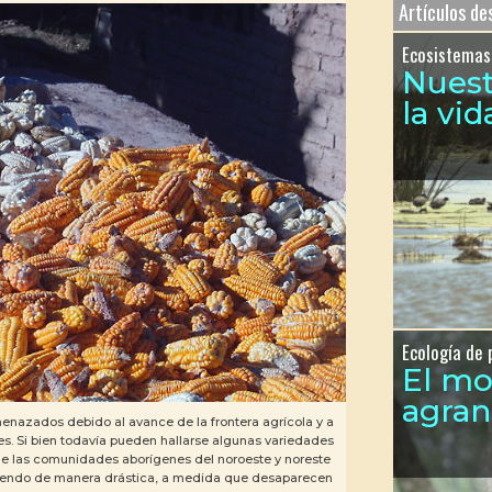
Artículos d
Ecosistemas
Nues
la vid
Ecología de 
El m
agra
enazados debido al avance de la frontera agrícola y a
es. Si bien todavía pueden hallarse algunas variedades
 de las comunidades aborígenes del noroeste y noreste
iendo de manera drástica, a medida que desaparecen