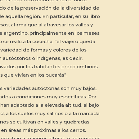
do de la preservación de la diversidad de
e aquella región. En particular, en su libro
usos
, afirma que al atravesar los valles y
e argentino, principalmente en los meses
 se realiza la cosecha, “el viajero queda
 variedad de formas y colores de los
n autóctonos o indígenas, es decir,
ivados por los habitantes precolombinos
s que vivían en los pucarás”.
as variedades autóctonas son muy bajos,
tados a condiciones muy específicas. Por
han adaptado a la elevada altitud, al bajo
 a los suelos muy salinos o a la marcada
nos se cultivan en valles y quebradas
 en áreas más próximas a los cerros.
cosechan a mayores alturas, o en regiones