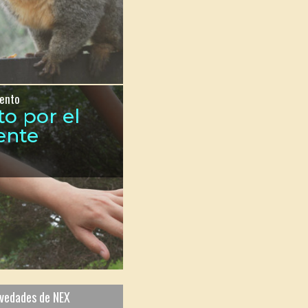
ento
to por el
ente
ovedades de NEX