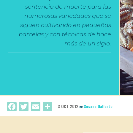
sentencia de muerte para las
numerosas variedades que se
siguen cultivando en pequeñas
parcelas y con técnicas de hace
más de un siglo.
Facebook
Twitter
Email
Compartir
3 OCT 2012
Susana Gallardo
POR