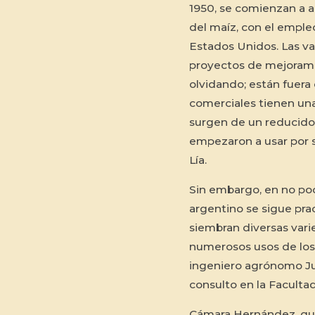
1950, se comienzan a a
del maíz, con el emple
Estados Unidos. Las va
proyectos de mejorami
olvidando; están fuera 
comerciales tienen una
surgen de un reducido
empezaron a usar por s
Lía.
Sin embargo, en no poc
argentino se sigue prac
siembran diversas vari
numerosos usos de los 
ingeniero agrónomo Ju
consulto en la Facult
Cámara Hernández, que