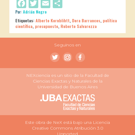
Facebook
Twitter
Email
Compartir
Por:
Adrián Negro
Etiquetas:
Alberto Kornblihtt
,
Dora Barrancos
,
política
científica
,
presupuesto
,
Roberto Salvarezza
Seguinos en
NEXciencia es un sitio de la Facultad de
Ciencias Exactas y Naturales de la
Universidad de Buenos Aires
Este obra de NeX está bajo una Licencia
Creative Commons Atribución 3.0
Unported