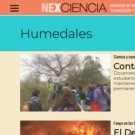
Humedales
Ciencia y co
Cont
Docentes,
estudiant
mantiene
permanen
maestros 
zonas rur
a través 
Fauna. C
vinculan l
animales 
Fuego en los
científica
hábitats.
El D