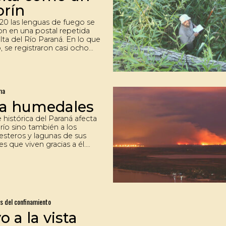
orín
0 las lenguas de fuego se
ron en una postal repetida
lta del Río Paraná. En lo que
, se registraron casi ocho
 con más de cien mil
 afectadas. El cuadro de
actual resulta inquietante
ondiciones ambientales de
ma
aguas bajas que se
an en los próximos meses.
ta humedales
 histórica del Paraná afecta
 río sino también a los
esteros y lagunas de sus
s que viven gracias a él.
onforman un ecosistema
da a cientos de especies.
 ambientes están sufriendo
de agua. Además, algunas
es humanas agravan el
.
s del confinamiento
o a la vista