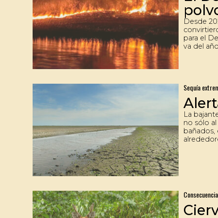
polv
Desde 202
convirtie
para el De
va del año
mil focos
hectáreas
situación 
por las c
Sequía extre
sequía y 
mantendrí
Aler
La bajante
no sólo al
bañados, 
alrededore
Juntos c
que da vi
Hoy estos
la falta 
actividad
panorama
Consecuencia
Cierv