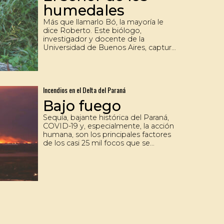
humedales
Más que llamarlo Bó, la mayoría le
dice Roberto. Este biólogo,
investigador y docente de la
Universidad de Buenos Aires, capturó
vinchucas en el Gran Chaco; contó
mamíferos carnívoros por las noches
en la estepa patagónica, y se internó
en el Delta para seguir los rastros de
Incendios en el Delta del Paraná
un roedor gigante. Allí encontró su
lugar en el mundo: los humedales. La
Bajo fuego
naturaleza lo sigue maravillando,
como el primer día en su infancia en
Sequía, bajante histórica del Paraná,
el barrio porteño de Flores, cuando
COVID-19 y, especialmente, la acción
descubrió su pasión.
humana, son los principales factores
de los casi 25 mil focos que se
registraron en la zona este año.
Actualmente, los incendios pasan por
su peor momento y ya afectaron a un
veinte por ciento de la superficie total
del Delta.