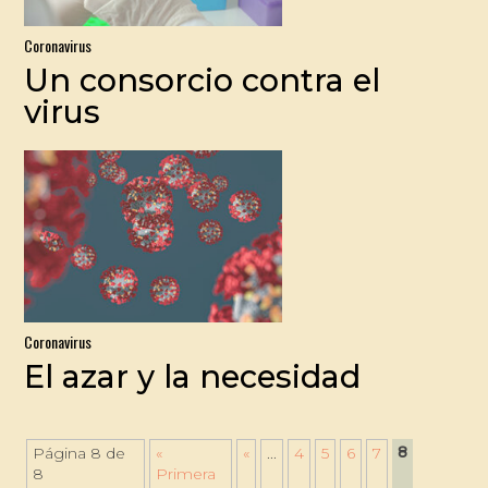
Coronavirus
Un consorcio contra el
virus
Coronavirus
El azar y la necesidad
8
Página 8 de
«
«
...
4
5
6
7
8
Primera