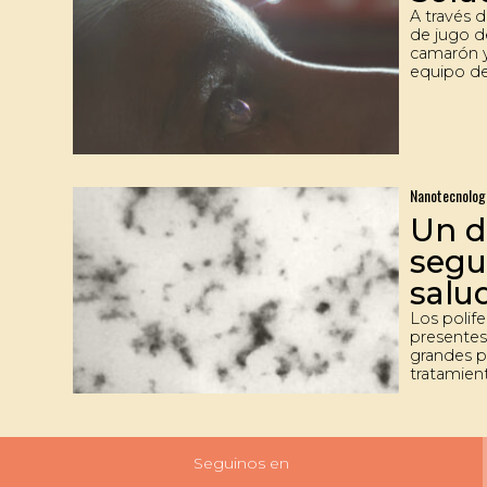
A través 
de jugo d
camarón y
equipo de
procedimi
administr
tratamien
oculares 
macular. 
resultado
Nanotecnolog
vitro.
Un d
segu
salu
Los polif
presentes
grandes po
tratamien
diferente
de investi
desarroll
para envol
Seguinos en
lleguen ha
organismo