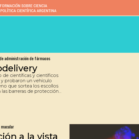
de administración de fármacos
delivery
de científicas y científicos
 y probaron un vehículo
eno que sortea los escollos
a las barreras de protección
o con el fin de llevar
a destinos recónditos
ona posterior del ojo. Con
ivo desarrollaron un nanogel
e un biopolímero, el
, que se encuentra en el
 macular
 de los langostinos.
ión a la vista