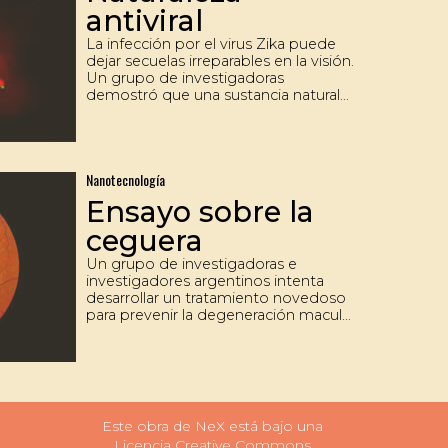
antiviral
La infección por el virus Zika puede
dejar secuelas irreparables en la visión.
Un grupo de investigadoras
demostró que una sustancia natural
que está presente en varios frutos es
efectiva para contrarrestar la infección
por el virus Zika en células humanas
de la retina. En los experimentos
Nanotecnología
exploraron si dicha eficacia variaba
cuando las células provenían de una
Ensayo sobre la
mujer o de un varón.
ceguera
Un grupo de investigadoras e
investigadores argentinos intenta
desarrollar un tratamiento novedoso
para prevenir la degeneración macular
relacionada con la edad, que es la
principal causa de pérdida de visión
en las personas mayores.
Este obra de NeX está bajo una
Licencia Creative Commons