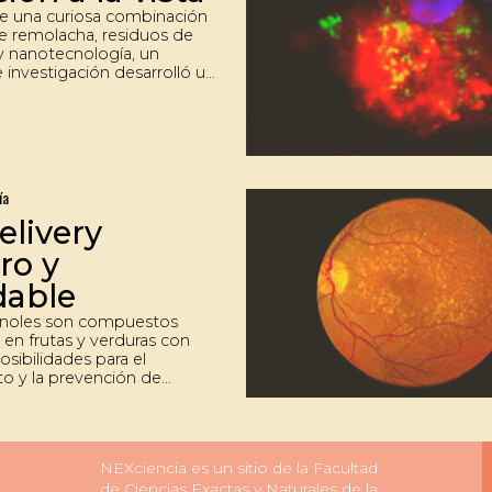
de una curiosa combinación
e remolacha, residuos de
 nanotecnología, un
 investigación desarrolló un
ento que mejora la
ación de fármacos en
tos para enfermedades
como la degeneración
El trabajo ha conseguido
s auspiciosos en ensayos in
ía
elivery
ro y
dable
enoles son compuestos
 en frutas y verduras con
sibilidades para el
to y la prevención de
s enfermedades. Un equipo
gación trabaja en el
o de cápsulas de nanogeles
verlos y permitir que
NEXciencia es un sitio de la Facultad
sta ciertas células del
de Ciencias Exactas y Naturales de la
 sin degradarse y