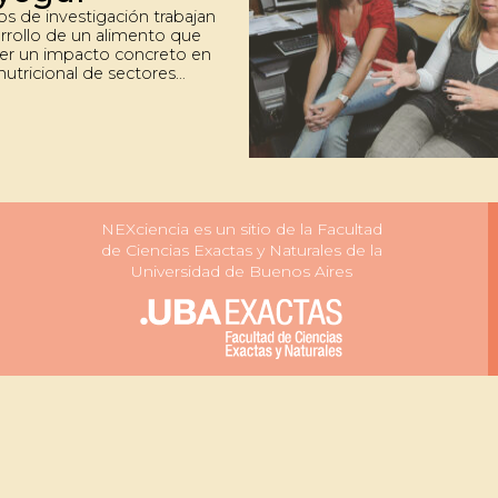
os de investigación trabajan
arrollo de un alimento que
er un impacto concreto en
nutricional de sectores
es de la población por su
e de proteínas, ácidos
nciales, vitaminas y
. Sus creadoras confían en
ximo año estará listo para
ión a escala. Su objetivo es
 a ser distribuido en los
onde más lo necesitan.
NEXciencia es un sitio de la Facultad
de Ciencias Exactas y Naturales de la
Universidad de Buenos Aires