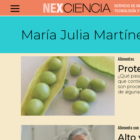
María Julia Martín
Alimentos
Prot
¿Qué pasa
que conti
son proce
de alguna
quien lo
investiga
promisori
proteínas
tiempo, a
que tenga
Alimento con 
las person
Alto