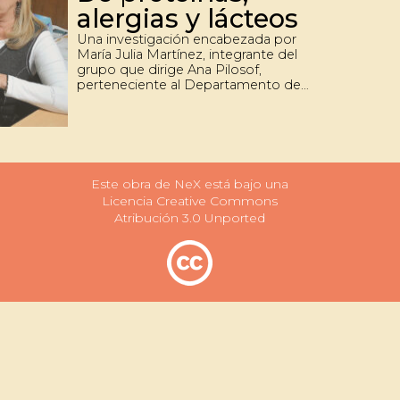
alergias y lácteos
Una investigación encabezada por
María Julia Martínez, integrante del
grupo que dirige Ana Pilosof,
perteneciente al Departamento de
Industrias de Exactas UBA, fue
galardonada con el premio AATA 2011
al mejor trabajo original en el XIII
Congreso Argentino de Ciencia y
Tecnología de Alimentos. Resultó
elegido entre más de 800 estudios
Este obra de NeX está bajo una
presentados.
Licencia Creative Commons
Atribución 3.0 Unported