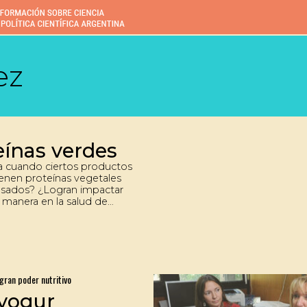
ez
eínas verdes
 cuando ciertos productos
enen proteínas vegetales
sados? ¿Logran impactar
 manera en la salud de
 consume? Un equipo de
ción obtuvo respuestas
as trabajando con las
 de arvejas. Al mismo
vanzan en lograr productos
n diversos beneficios para
gran poder nutritivo
as.
 yogur