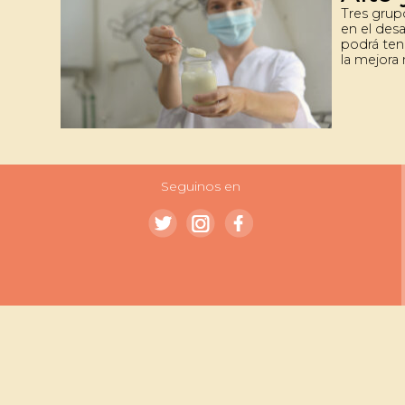
Tres grup
en el des
podrá ten
la mejora 
vulnerabl
alto aport
grasos ese
minerales
que el pró
su producc
que llegue
lugares d
Seguinos en