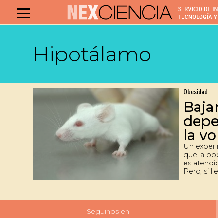
Hipotálamo
Obesidad
Baja
depe
la v
Un exper
que la obe
es atendi
Pero, si 
instalada
conducen 
el exceso
estado no
Seguinos en
Marcelo R