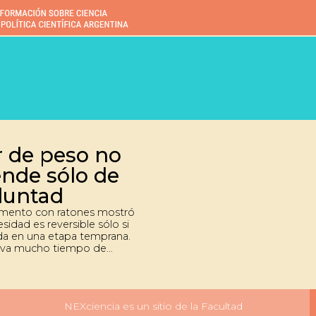
r de peso no
nde sólo de
oluntad
imento con ratones mostró
sidad es reversible sólo si
da en una etapa temprana.
lleva mucho tiempo de
, los mecanismos del cerebro
a los individuos a mantener
 de peso como si fuera el
rmal. El trabajo que firma
NEXciencia es un sitio de la Facultad
ubinstein, profesor de